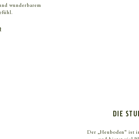
 und wunderbarem
efühl.
R
DIE ST
Der „Heuboden“ ist i