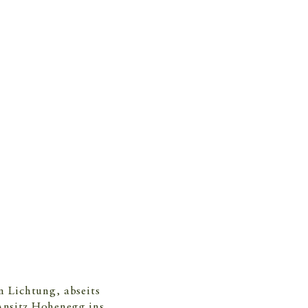
en Lichtung, abseits
 Ansitz Hohenegg ins