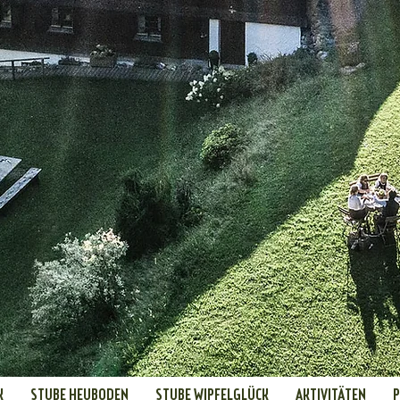
K
STUBE HEUBODEN
STUBE WIPFELGLÜCK
AKTIVITÄTEN
P